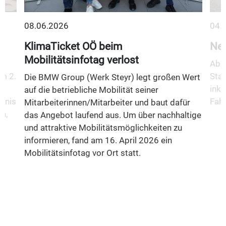
08.06.2026
04.
KlimaTicket OÖ beim
Neu
Mobilitätsinfotag verlost
Ab 1
m 2.
Stad
Die BMW Group (Werk Steyr) legt großen Wert
inkl
auf die betriebliche Mobilität seiner
fnis
Fahr
Mitarbeiterinnen/Mitarbeiter und baut dafür
n,
das Angebot laufend aus. Um über nachhaltige
und attraktive Mobilitätsmöglichkeiten zu
informieren, fand am 16. April 2026 ein
Mobilitätsinfotag vor Ort statt.