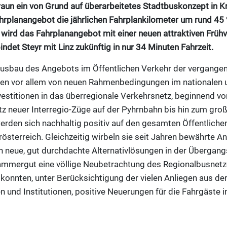
un ein von Grund auf überarbeitetes Stadtbuskonzept in Kr
rplanangebot die jährlichen Fahrplankilometer um rund 45
 wird das Fahrplanangebot mit einer neuen attraktiven Früh
bindet Steyr mit Linz zukünftig in nur 34 Minuten Fahrzeit.
bau des Angebots im Öffentlichen Verkehr der vergangene
en vor allem von neuen Rahmenbedingungen im nationalen u
vestitionen in das überregionale Verkehrsnetz, beginnend vo
tz neuer Interregio-Züge auf der Pyhrnbahn bis hin zum 
erden sich nachhaltig positiv auf den gesamten Öffentliche
rösterreich. Gleichzeitig wirbeln sie seit Jahren bewährte 
 neue, gut durchdachte Alternativlösungen in der Übergangs
mmergut eine völlige Neubetrachtung des Regionalbusnetzes
onnten, unter Berücksichtigung der vielen Anliegen aus der
 und Institutionen, positive Neuerungen für die Fahrgäste 