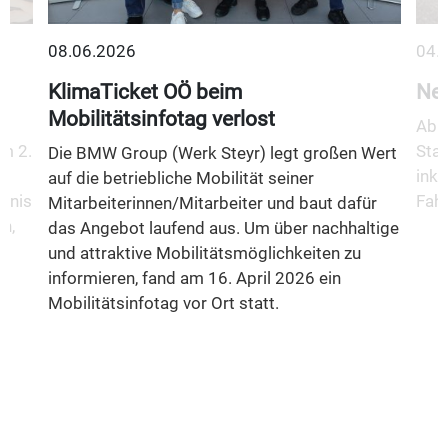
08.06.2026
04.
KlimaTicket OÖ beim
Neu
Mobilitätsinfotag verlost
Ab 1
m 2.
Stad
Die BMW Group (Werk Steyr) legt großen Wert
inkl
auf die betriebliche Mobilität seiner
fnis
Fahr
Mitarbeiterinnen/Mitarbeiter und baut dafür
n,
das Angebot laufend aus. Um über nachhaltige
und attraktive Mobilitätsmöglichkeiten zu
informieren, fand am 16. April 2026 ein
Mobilitätsinfotag vor Ort statt.