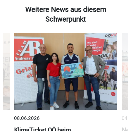
Weitere News aus diesem
Schwerpunkt
08.06.2026
04.
KlimaTicket OÖ beim
Neu