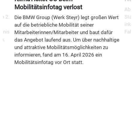
Mobilitätsinfotag verlost
Ab 1
m 2.
Stad
Die BMW Group (Werk Steyr) legt großen Wert
inkl
auf die betriebliche Mobilität seiner
fnis
Fahr
Mitarbeiterinnen/Mitarbeiter und baut dafür
n,
das Angebot laufend aus. Um über nachhaltige
und attraktive Mobilitätsmöglichkeiten zu
informieren, fand am 16. April 2026 ein
Mobilitätsinfotag vor Ort statt.