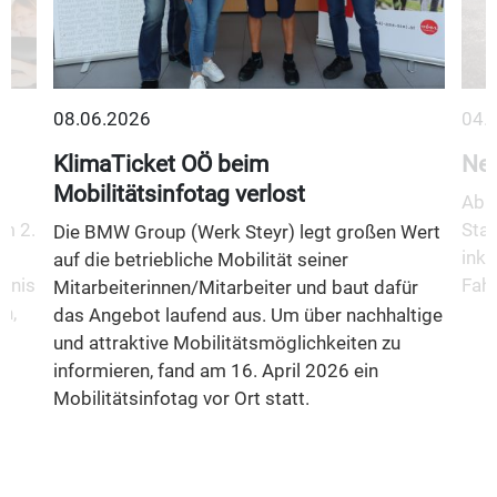
08.06.2026
04.
KlimaTicket OÖ beim
Neu
Mobilitätsinfotag verlost
Ab 1
m 2.
Stad
Die BMW Group (Werk Steyr) legt großen Wert
inkl
auf die betriebliche Mobilität seiner
fnis
Fahr
Mitarbeiterinnen/Mitarbeiter und baut dafür
n,
das Angebot laufend aus. Um über nachhaltige
und attraktive Mobilitätsmöglichkeiten zu
informieren, fand am 16. April 2026 ein
Mobilitätsinfotag vor Ort statt.