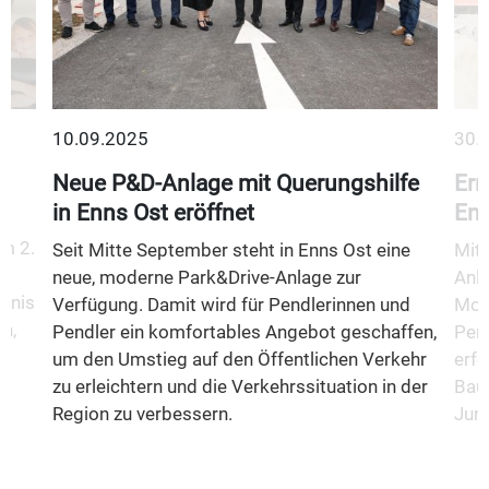
10.09.2025
30.
Neue P&D-Anlage mit Querungshilfe
Err
in Enns Ost eröffnet
Enn
m 2.
Seit Mitte September steht in Enns Ost eine
Mit 
neue, moderne Park&Drive-Anlage zur
Anla
fnis
Verfügung. Damit wird für Pendlerinnen und
Mobi
n,
Pendler ein komfortables Angebot geschaffen,
Pend
um den Umstieg auf den Öffentlichen Verkehr
erfo
zu erleichtern und die Verkehrssituation in der
Baua
Region zu verbessern.
Juni