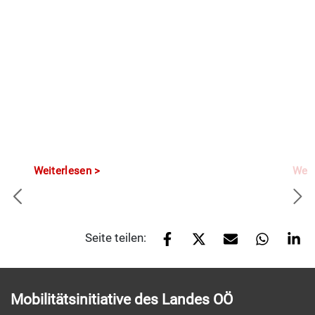
Weiterlesen
Weit
Seite teilen:
Mobilitätsinitiative des Landes OÖ